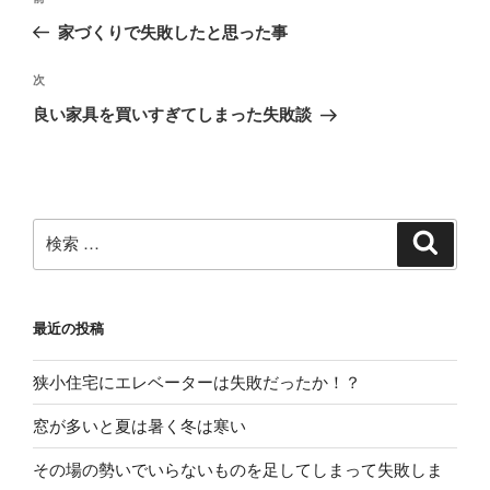
過
稿
去
家づくりで失敗したと思った事
ナ
の
ビ
投
次
次
稿
ゲ
の
良い家具を買いすぎてしまった失敗談
投
ー
稿
シ
ョ
ン
検
検
索
索:
最近の投稿
狭小住宅にエレベーターは失敗だったか！？
窓が多いと夏は暑く冬は寒い
その場の勢いでいらないものを足してしまって失敗しま