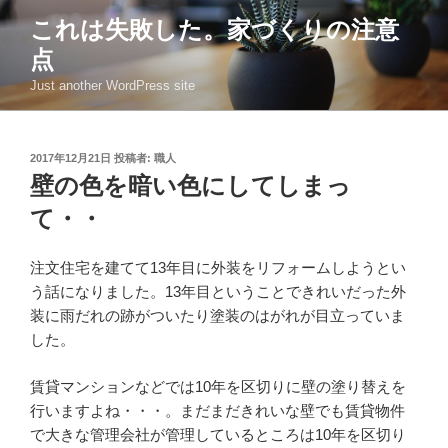
コ
これは失敗した。家づくりの注意
ン
点
テ
ン
Just another WordPress site
ツ
へ
ス
投
2017年12月21日
投稿者:
職人
稿
キ
壁の色を暗い色にしてしまっ
日:
ッ
て・・
プ
注文住宅を建てて13年目に外装をリフォームしようとい
う話になりました。13年目ということできれいだった外
装に雨だれの跡がついたり塗装のはがれが目立っていま
した。
賃貸マンションなどでは10年を区切りに壁の塗り替えを
行いますよね・・・。まだまだきれいな壁でも賃貸物件
で大きな管理会社が管理しているところは10年を区切り