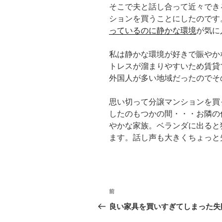
そこで夫と話し合って近々でき
ションを買うことにしたのです
っているのに静かな環境
が気に
私は静かな環境が好きで賑やか
トレスが溜まりやすいため賃貸
外国人が多い地域だったのでそ
思い切って分譲マンションを買
したのもつかの間・・・お隣の
やかな家族。ベランダに出ると
ます。話し声も大きくちょっと
投
前
過
稿
去
良い家具を買いすぎてしまった失
の