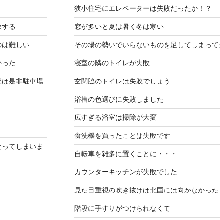
狭小住宅にエレベーターは失敗だったか！？
敗する
窓が多いと夏は暑く冬は寒い
のは難しい…
その場の勢いでいらないものを足してしまって
かった
寝室の隣のトイレが失敗
家は是非駐車場
玄関脇のトイレは失敗でしょう
浴槽の色選びに失敗しました
広すぎる浴室は掃除が大変
食洗機を買ったことは失敗です
なってしまいま
自転車を雑多に置くことに・・・
カウンターキッチンが失敗でした
見た目重視の吹き抜けは北国には向かなかった
階段に手すりがつけられなくて