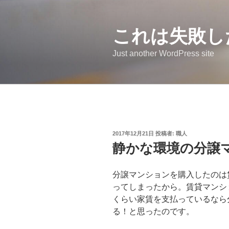
コ
ン
これは失敗し
テ
ン
Just another WordPress site
ツ
へ
ス
キ
ッ
プ
投
2017年12月21日
投稿者:
職人
稿
静かな環境の分譲
日:
分譲マンションを購入したのは
ってしまったから。賃貸マンシ
くらい家賃を支払っているなら
る！と思ったのです。