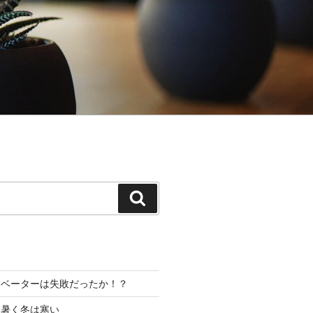
検
索
レベーターは失敗だったか！？
は暑く冬は寒い