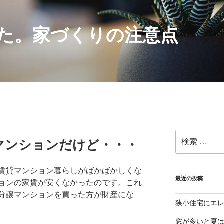
た。家づくりの注意点
検
マンションだけど・・・
索:
賃貸マンション暮らしがばかばかしくな
最近の投稿
ョンの家賃が安くなかったのです。これ
分譲マンションを買った方が財産にな
狭小住宅にエ
窓が多いと夏