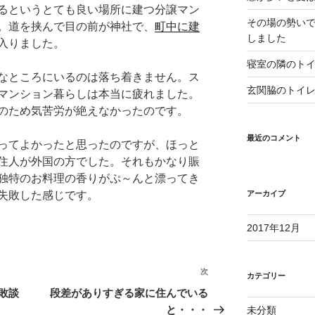
るというとても良い場所に建つ分譲マン
その場の勢い
。道を挟んで目の前が神社で、
町中に建
しました
入りました。
寝室の隣のト
なところにいるのは落ち着きません。ス
玄関脇のトイ
マンション暮らしは本当に疲れました。
のため気苦労が絶えなかったのです。
最近のコメント
ってよかったと思ったのですが、ほっと
住人が外国の方でした。それもかなり賑
独特のお料理の香りがぷ～んと漂ってき
失敗した感じです。
アーカイブ
2017年12月
次
次
カテゴリー
の
敗談
段差がありすぎる家に住んでいる
投
と・・・
未分類