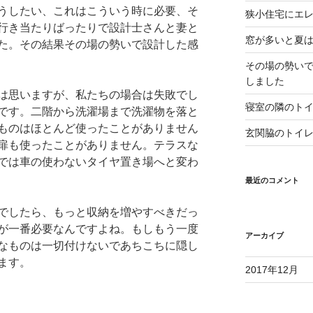
うしたい、これはこういう時に必要、そ
狭小住宅にエ
行き当たりばったりで設計士さんと妻と
窓が多いと夏
た。その結果その場の勢いで設計した感
その場の勢い
しました
は思いますが、私たちの場合は失敗でし
寝室の隣のト
です。二階から洗濯場まで洗濯物を落と
ものはほとんど使ったことがありません
玄関脇のトイ
扉も使ったことがありません。テラスな
では車の使わないタイヤ置き場へと変わ
最近のコメント
でしたら、もっと収納を増やすべきだっ
が一番必要なんですよね。もしもう一度
アーカイブ
なものは一切付けないであちこちに隠し
ます。
2017年12月