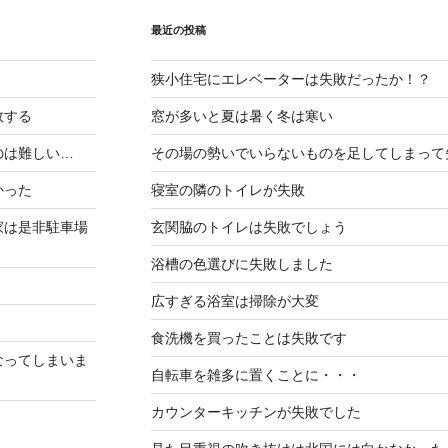
最近の投稿
狭小住宅にエレベーターは失敗だったか！？
敗する
窓が多いと夏は暑く冬は寒い
のは難しい…
その場の勢いでいらないものを足してしまって
かった
寝室の隣のトイレが失敗
家は是非駐車場
玄関脇のトイレは失敗でしょう
浴槽の色選びに失敗しました
広すぎる浴室は掃除が大変
食洗機を買ったことは失敗です
なってしまいま
自転車を雑多に置くことに・・・
カウンターキッチンが失敗でした