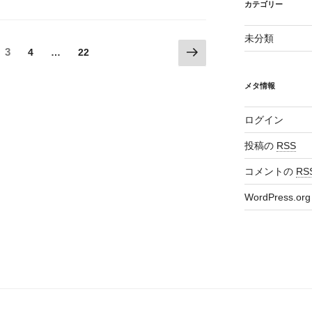
カテゴリー
未分類
次
ペ
3
ペ
4
…
ペ
22
の
ー
ー
ー
ペ
ジ
ジ
ジ
メタ情報
ー
ジ
ログイン
投稿の
RSS
コメントの
RS
WordPress.org