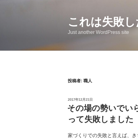
コ
ン
これは失敗し
テ
ン
Just another WordPress site
ツ
へ
ス
キ
ッ
プ
投稿者:
職人
投
2017年12月21日
稿
その場の勢いでい
日:
って失敗しました
家づくりでの失敗と言えば、き